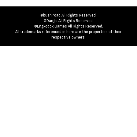
©bushiroad All Rights Reserved.
©Dango All Rights Reserved.
©Engkodok Games All Rights Reserved.
All trademarks referenced in here are the properties of their
respective owners.