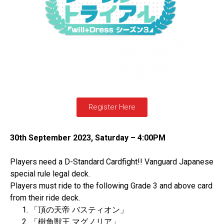
Register Here
30th September 2023, Saturday – 4:00PM
Players need a D-Standard Cardfight!! Vanguard Japanese
special rule legal deck.
Players must ride to the following Grade 3 and above card
from their ride deck.
「頂の天帝
バスティオン」
「樹角獣王
マグノリア」