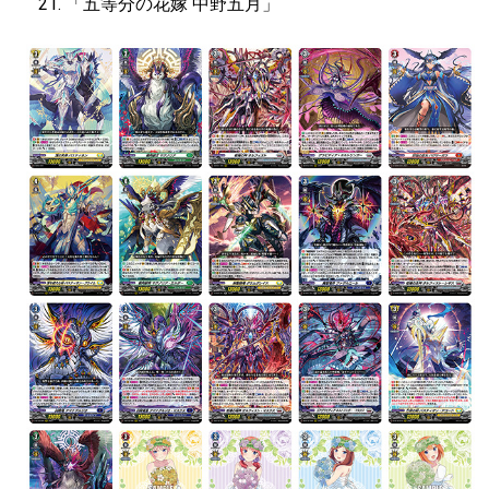
「五等分の花嫁
中野五月」