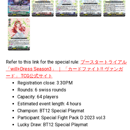
Refer to this link for the special rule:
ブースタートライアル
「
will+Dress Season3
」
｜
「カードファイト
!!
ヴァンガ
ード」
TCG
公式サイト
Registration close: 3:30PM
Rounds: 6 swiss rounds
Capacity: 64 players
Estimated event length: 4 hours
Champion: BT12 Special Playmat
Participant: Special Fight Pack D 2023 vol.3
Lucky Draw: BT12 Special Playmat